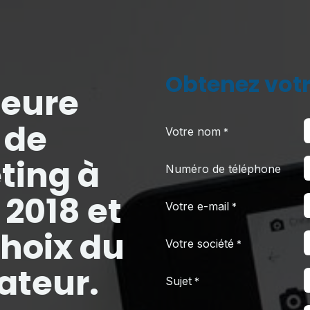
Obtenez votr
leure
 de
Votre nom
*
ing à
Numéro de téléphone
 2018 et
Votre e-mail
*
Choix du
Votre société
*
teur.
Sujet
*