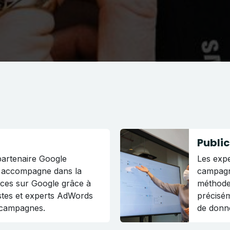
Publi
partenaire Google
Les expe
s accompagne dans la
campagn
ces sur Google grâce à
méthode 
istes et experts AdWords
précisém
 campagnes.
de donn