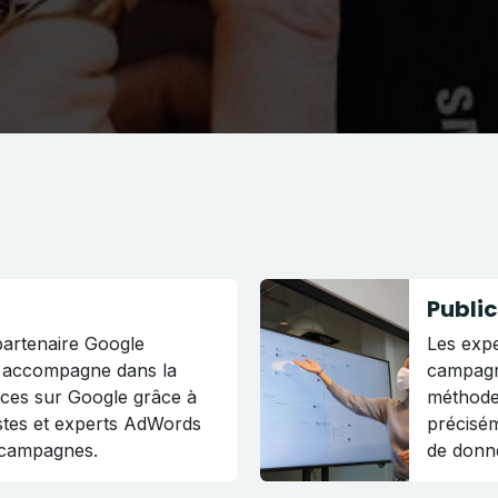
Publi
partenaire Google
Les expe
s accompagne dans la
campagn
ces sur Google grâce à
méthode 
istes et experts AdWords
précisém
 campagnes.
de donn