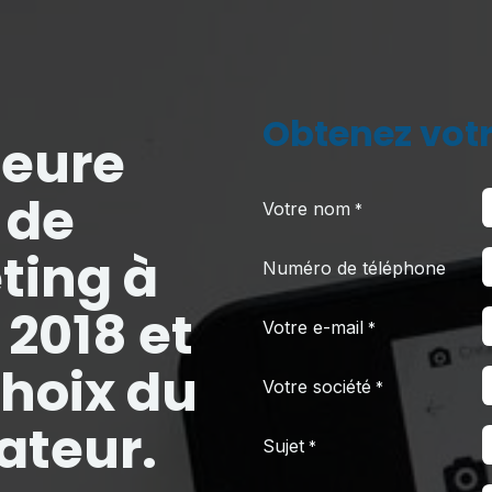
Obtenez votr
leure
 de
Votre nom
*
ing à
Numéro de téléphone
 2018 et
Votre e-mail
*
Choix du
Votre société
*
teur.
Sujet
*